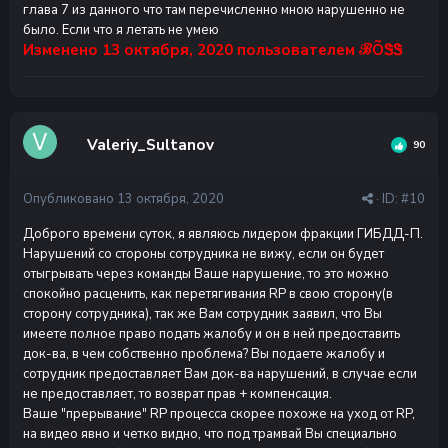
глава 7 из данного что там перечисленно мною нарушенно не
было. Если что я летать не умею
Изменено
13 октября, 2020
пользователем ℬÕᏕᏕ
Valeriy_Sultanov
90
Опубликовано
13 октября, 2020
· ID:
#10
Доброго времени суток, я являюсь лидером фракции ГИБДД-П.
Нарушений со стороны сотрудника не вижу, если он будет
отыгрывать через команды Ваше нарушение, то это можно
спокойно расценить, как перетягивания RP в свою сторону(в
сторону сотрудника), так же Вам сотрудник заявил, что Вы
имеете полное право подать жалобу и он в ней предоставить
док-ва, в чем собственно проблема? Вы подаете жалобу и
сотрудник предоставляет Вам док-ва нарушений, в случае если
не предоставляет, то возврат прав + компенсация.
Ваше "прерывание" RP процесса скорее похоже на уход от RP,
на видео явно и четко видно, что под трамвай Вы специально