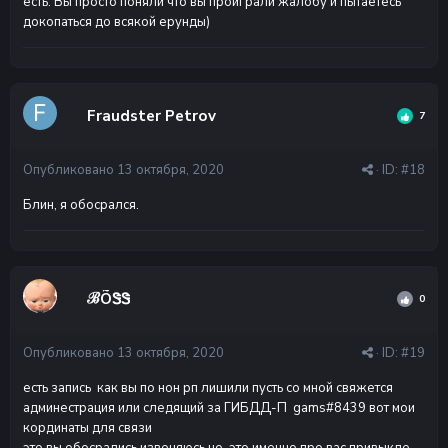
есть. Вы просто поняли что вы проиграли жалобу и пытаетесь
докопаться до всякой ерунды)
Fraudster Petrov
7
Опубликовано
13 октября, 2020
· ID:
#18
Блин, я обосрался.
ℬÕᏕᏕ
0
Опубликовано
13 октября, 2020
· ID:
#19
есть запись как вы по нон рп лишили пусть со мной свяжется
админестрация или следящий за ГИБДД-П gams#8439 вот мои
кординаты для связи