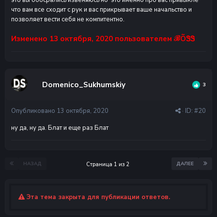
это вы обосрались извеняюсь но это именно про вас привыкле
что вам все сходит с рук и вас прикрывает ваше начальство и
позволяет вести себя не компитентно.
Изменено
13 октября, 2020
пользователем ℬÕᏕᏕ
Domenico_Sukhumskiy
3
Опубликовано
13 октября, 2020
· ID:
#20
ну да, ну да. Блат и еще раз Блат
НАЗАД
ДАЛЕЕ
Страница 1 из 2
Эта тема закрыта для публикации ответов.