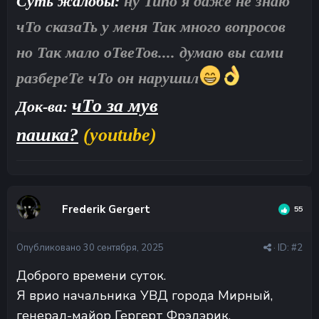
Суть жалобы:
ну Типо я даже не знаю
чТо сказаТь у меня Так много вопросов
но Так мало оТвеТов.... думаю вы сами
разбереТе чТо он нарушил
чТо за мув
Док-ва:
пашка?
(youtube)
Frederik Gergert
55
Опубликовано
30 сентября, 2025
· ID:
#2
Доброго времени суток.
Я врио начальника УВД города Мирный,
генерал-майор Гергерт Фрэдэрик.