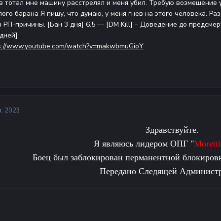
 в тотал мне машину расстрелял и меня убил. Требую возмещение
ого барана Я пишу, что думаю, у меня гнев на этого человека. Ра
 РП-причины. [Бан 3 дня] 6.5 — [DM Kill] – Доведение до предсме
 дней]
s://www.youtube.com/watch?v=makwbmuGioY
, 2023
Здравствуйте.
Я являюсь лидером ОПГ "
Moretti
Боец был заблокирован перманентной блокиров
Передано Следящей Админист