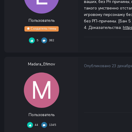
ваших, без Рп причины,
такого умственно отстал
игровому персонажу без
Пользователь
без РП-причины. [Бан 5
4. Доказательства:
http
Создатель темы
5
382
Madara_Efimov
Опубликовано
23 декабря
Пользователь
44
1345