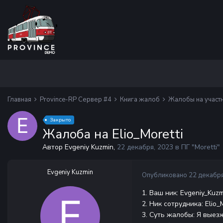
Главная
Province-RP Сервер #4
Книга жалоб
Жалобы на участ
Закрыто
Жалоба на Elio_Moretti
Автор Evgeniy Kuzmin,
22 декабря, 2023
в
ПГ "Moretti"
Evgeniy Kuzmin
Опубликовано
22 декабря
1. Ваш ник: Evgeniy_Kuz
2. Ник сотрудника:
Elio_
3. Суть жалобы: Я выезж