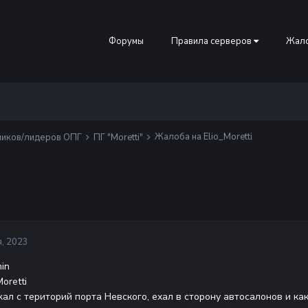
Форумы
Правила серверов
Жало
Жалоба на Elio_Moretti
ников/лидеров ОПГ
ПГ "Moretti"
, 2023
min
Moretti
ал с територий порта Невского, ехал в сторону автосалонов и как