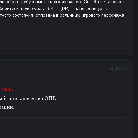
 ущерба и требую выгнать его из вашего Опг. Зачем держать
зберитесь, пожалуйста. 6.4 — [DM] – нанесение урона
ртного состояния (отправка в больницу) игрового персонажа
· ID:
#2
 Mafia
".
кой и исключен из ОПГ.
рации.