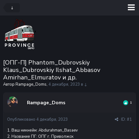
↓
[ОПГ-П] Phantom_Dubrovskiy
Klaus_Dubrovskiy Ilshat_Abbasov
Amirhan_Elmuratov и др.
Автор Rampage_Doms,
4 декабря, 2023
в
↓
Rampage_Doms
1
Опубликовано
4 декабря, 2023
· ID:
#1
1. Ваш никнейм: Abdurahman_Basaev
2. Название ПГ: ОПГ г. Приволжск