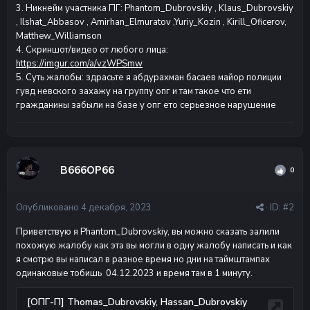
3. Никнейм участника ПГ: Phantom_Dubrovskiy , Klaus_Dubrovskiy
, Ilshat_Abbasov , Amirhan_Elmuratov ,Yuriy_Kozin , Kirill_Oficerov,
Matthew_Williamson
4. Скриншот/видео от любого лица:
https://imgur.com/a/vzWPSmw
5. Суть жалобы: здрасьте я абдурахман басаев майор полиции
гувд невского захажу на группу опг и там такое что ети
гражданины забыли на базе у опг ето серьезное нарушение
В666ОР66
0
Опубликовано
4 декабря, 2023
· ID:
#2
Приветствую я Phantom_Dubrovskiy, вы можно сказать залили
похожую жалобу как эта вы могли в одну жалобу написать и как
я смотрю вы написал в разное время но дни на таймштампах
одинаковые тобишь 04.12.2023 и время там в 1 минуту.