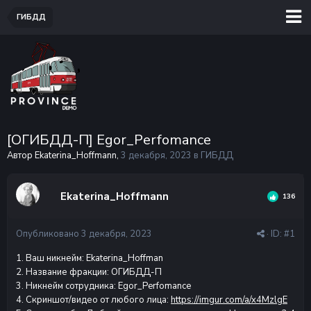
ГИБДД
[ОГИБДД-П] Egor_Perfomance
Автор Ekaterina_Hoffmann,
3 декабря, 2023
в
ГИБДД
Ekaterina_Hoffmann
136
Опубликовано
3 декабря, 2023
· ID:
#1
1. Ваш никнейм: Ekaterina_Hoffman
2. Название фракции: ОГИБДД-П
3. Никнейм сотрудника: Egor_Perfomance
4. Скриншот/видео от любого лица:
https://imgur.com/a/x4MzlgE