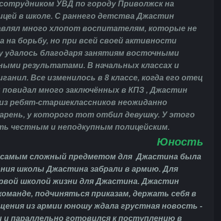
сотрудником УВД по городу Приволжск на
цей в школе. С раннего детства Джастин
авлял много хлопот воспитателям, которые не
 на борьбу, но при всей своей активности
ну удалось благодаря занятиям восточными
ыми результатами. В начальных классах и
ганил. Все изменилось в 8 классе, когда его отец
н повидал много заключённых в КПЗ , Джастин
о из ребят-старшеклассников неожиданно
арень, у которого тот отбил девушку. У этого
ать честным и неподкупным полицейским.
Юность
в, самым сложный предметом для Джастина была
нчания школы Джастина забрали в армию. Для
рвой школой жизни для Джастина. Джастин
оманде, подчиняться приказам, держать себя в
щения из армии юношу ждала грустная новость -
 и параллельно готовился к поступлению в