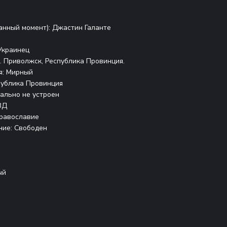
нный момент): Джастин Галанте
краинец
Приволжск, Республика Провинция.
: Мирный
ублика Провинция
льно не устроен
ВД
авославие
е: Свободен
й
ый