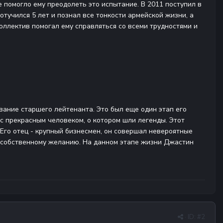
е помогло ему преодолеть это испытание. В 2011 поступил в
тучился 5 лет и познал все тонкости армейской жизни, а
ллектив помогал ему справляться со всеми трудностями и
звание старшего лейтенанта. Это был еще один этап его
с прекрасным человеком, о котором шли легенды. Этот
 Его отец - крупный бизнесмен, он совершал невероятные
о собственному желанию. На данном этапе жизни
Джастин
· ID:
#2