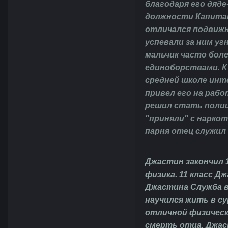
благодаря его дяде
должности Капитан
отличался подвижн
успевали за ним у
мальчик часто бол
единоборствами. К
средней школе инте
привел его на рабо
решил стать полиц
"приняли" с наркот
парня отец служил
Джастин закончил 
физика. 11 класс Д
Джастина Служба в
научился жить в с
отличной физическ
смерть отца. Джас