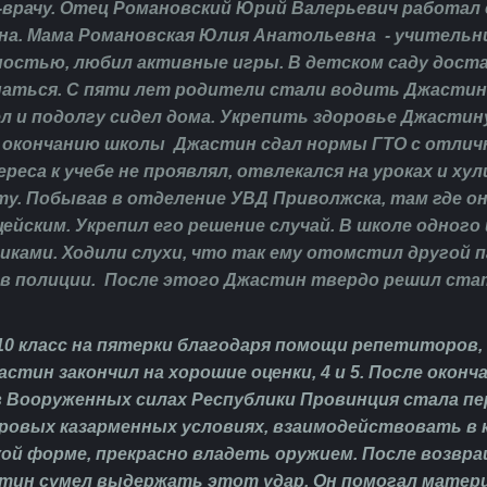
-врачу
. Отец Романовский Юрий Валерьевич работал 
а. Мама Романовская Юлия Анатольевна - учительни
остью, любил активные игры. В детском саду дост
гнаться. С пяти лет родители стали водить Джастина
ел и подолгу сидел дома. Укрепить здоровье Джасти
 окончанию школы Джастин сдал нормы ГТО с отличн
реса к учебе не проявлял, отвлекался на уроках и хули
ту. Побывав в отделение УВД Приволжска, там где о
ейским. Укрепил его решение случай. В школе одног
иками. Ходили слухи, что так ему отомстил другой п
 в полиции. После этого Джастин твердо решил ст
10 класс на пятерки благодаря помощи репетиторо
жастин закончил на хорошие оценки, 4 и 5. После око
 Вооруженных силах Республики Провинция стала пе
уровых казарменных условиях, взаимодействовать в к
ой форме, прекрасно владеть оружием. После возвра
тин сумел выдержать этот удар. Он помогал матери