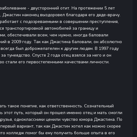
 заболевание - двусторонний отит. На протяжении 5 лет
е, Джастин наконец выздоровел благодаря его дяде-врачу.
а работает с подозреваемыми в совершении преступления,
ся транспортировкой автомобилей за границу и
ми, обеспечивали всем, чем нужно, иногда баловали
ий в 2009 году. Так как Джастина баловали, он абсолютно
 всегда был доброжелателен к другим людям. В 1997 году
а тунеядство. Спустя 2 года отец взялся за него и он
тво стали его первостепенными качествами личности.
ать такое понятие, как ответственность. Сознательный
сь этот путь, который он прошел именно отец и мать смогли
друзья, одноклассники ценили чувство юмора Джастина. По
 первый вариант, так как Джастин хотел как можно скорее
что колледж помог бы ему получить больше опыта в его