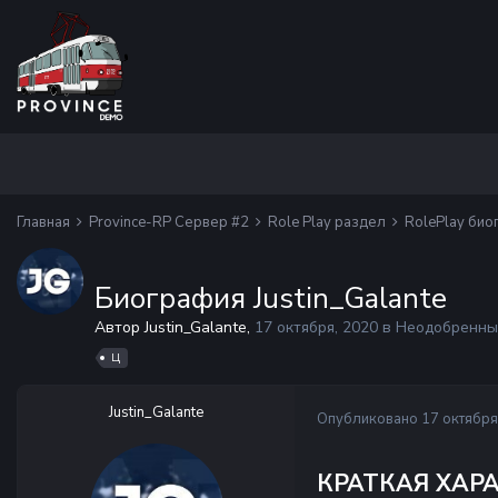
Главная
Province-RP Сервер #2
Role Play раздел
RolePlay би
Биография Justin_Galante
Автор Justin_Galante,
17 октября, 2020
в
Неодобренны
Ц
Justin_Galante
Опубликовано
17 октября
КРАТКАЯ ХАР