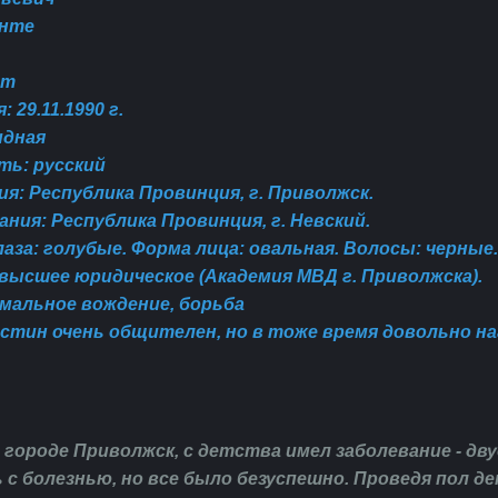
анте
ет
 29.11.1990 г.
идная
ть: русский
я: Республика Провинция, г. Приволжск.
ния: Республика Провинция, г. Невский.
аза: г
олубые.
Форма лица: овальная. Волосы: черные
высшее юридическое (Академия МВД г. Приволжска).
мальное вождение, борьба
стин очень общителен, но в тоже время довольно наг
 городе Приволжск, с
детства имел заболевание - дв
 с болезнью, но все было безуспешно. Проведя пол д