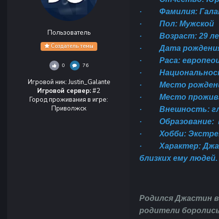
·
Фамилия: Гал
·
Пол: Мужской
Пользователь
·
Возраст: 29 л
Создатель темы
·
Дата рождения:
·
Раса: европео
0
76
·
Национальнос
Игровой ник
:
Justin_Galante
·
Место рождени
Игровой сервер:
#2
·
Место прожива
Город проживания в игре
:
Приволжск
·
Внешность: гл
·
Образование: 
·
Хобби: Экстре
·
Характер: Джа
близких ему людей.
Родился Джастин в
родители боролись