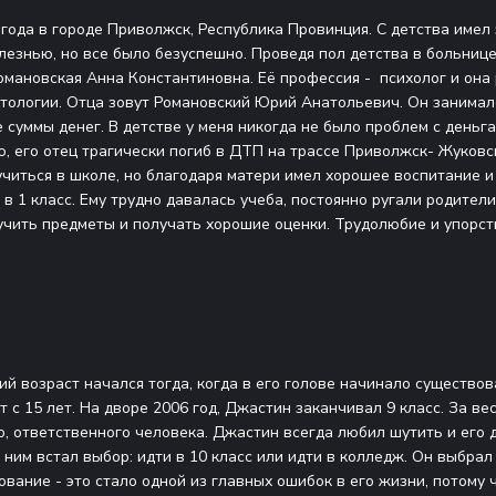
 года в городе Приволжск, Республика Провинция. С детства имел
лезнью, но все было безуспешно. Проведя пол детства в больниц
омановская Анна Константиновна
. Её профессия - психолог и он
тологии. Отца зовут Романовский Юрий Анатольевич. Он занимал
суммы денег. В детстве у меня никогда не было проблем с деньга
, его отец трагически погиб в ДТП на трассе Приволжск- Жуковск
учиться в школе, но благодаря матери имел хорошее воспитание и
 1 класс. Ему трудно давалась учеба, постоянно ругали родители з
 учить предметы и получать хорошие оценки. Трудолюбие и упорс
 возраст начался тогда, когда в его голове начинало существов
т с 15 лет. На дворе 2006 год, Джастин заканчивал 9 класс. За ве
о, ответственного человека. Джастин всегда любил шутить и его 
ним встал выбор: идти в 10 класс или идти в колледж. Он выбрал
вание - это стало одной из главных ошибок в его жизни, потому 