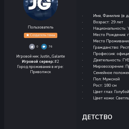
· Имя, Фамилия (в да
· Возраст: 29 лет
Пользователь
· Национальность: У
· Место Рождения: г. 
Создатель темы
· Место Проживания
· Гражданство: Респ
0
76
· Профессия: официа
Игровой ник
:
Justin_Galante
· Деятельность: ГУ
Игровой сервер:
#2
· Мировоззрение: Пр
Город проживания в игре
:
Приволжск
· Семейное положени
· Пол: Мужской
· Рост: 180 см
· Цвет глаз: Голубо
· Цвет кожи: Светл
ДЕТСТВО