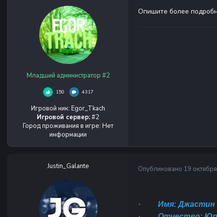
Опишите более подробн
Младший администратор #2
150
4317
Игровой ник
:
Egor_Tkach
Игровой сервер:
#2
Город проживания в игре
:
Нет
информации
Justin_Galante
Опубликовано
19 октября
·
Имя: Джастин
·
Отчество: Юр