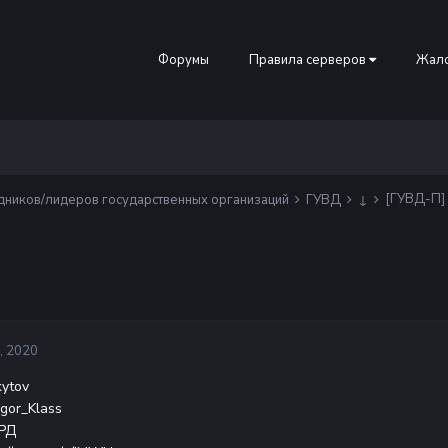
Форумы
Правила серверов
Жало
[ГУВД-П] 
дников/лидеров государственных организаций
ГУВД
↓
, 2020
kytov
Igor_Klass
 РД