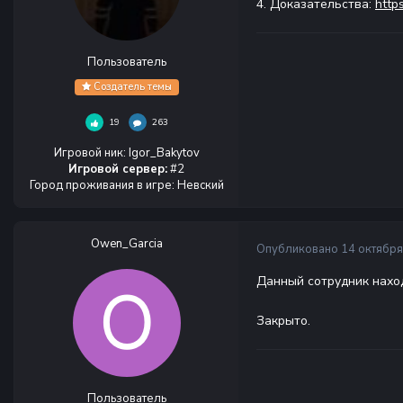
4. Доказательства:
http
Пользователь
Создатель темы
19
263
Игровой ник
:
Igor_Bakytov
Игровой сервер:
#2
Город проживания в игре
:
Невский
Owen_Garcia
Опубликовано
14 октября
Данный сотрудник наход
Закрыто.
Пользователь