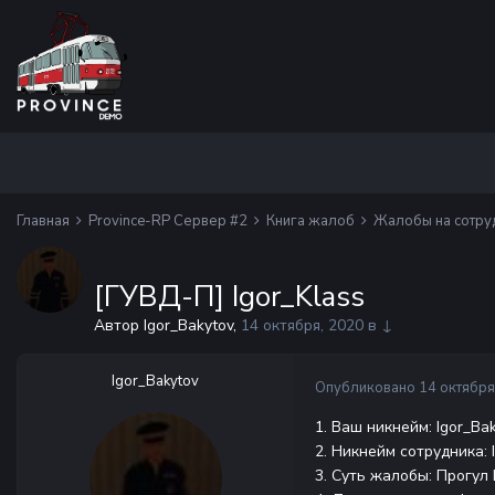
Главная
Province-RP Сервер #2
Книга жалоб
Жалобы на сотру
[ГУВД-П] Igor_Klass
Автор Igor_Bakytov,
14 октября, 2020
в
↓
Igor_Bakytov
Опубликовано
14 октября
1. Ваш никнейм: Igor_Ba
2. Никнейм сотрудника: 
3. Суть жалобы: Прогул