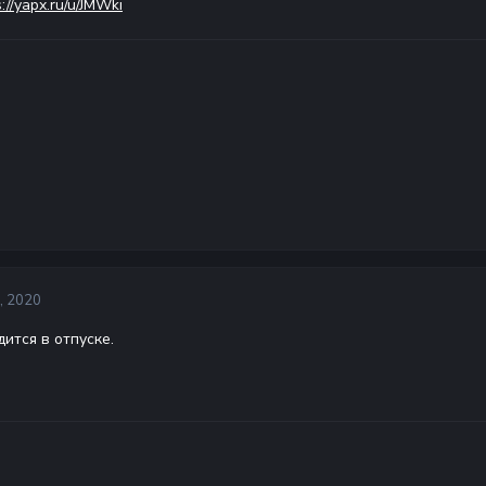
s://yapx.ru/u/JMWki
, 2020
ится в отпуске.