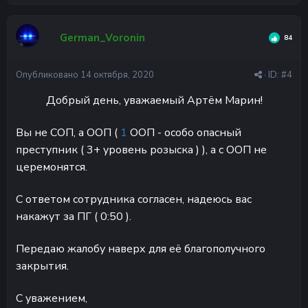
German_Voronin
84
Опубликовано
14 октября, 2020
· ID:
#4
Добрый день, уважаемый Артём Марин!
Вы не СОП, а ООП (
1
ООП - особо опасный
преступник ( 3+ уровень розыска ) ), а с ООП не
церемонятся.
С ответом сотрудника согласен, надеюсь вас
накажут за ПГ ( 0:50 ).
Передаю жалобу наверх для её благополучного
закрытия.
С уважением,