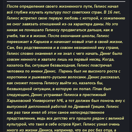
После определения своего жизненного пути, Гелиос начал
всё глубже изучать культуру пост советских стран. В 16 лет,
Гелиос встретил свою первую любовь с которой, к сожалению
не смог завязать отношений из-за характера дамы. Но это
никак не помешало Гелиосу продвигаться дальше, как в
учебе, так и в жизни. После окончания школы, Гелиос
переезжает в Харьков и начинает новый этап в своей жизни.
Сам, без родственников и в совсем незнакомой ему стране,
Гелиос словно окаменел и не знал с чего начать. Денег было
совсем немного и хватало лишь на первый месяц. Когда,
казалось бы, ситуация безвыходная, Гелиос повстречал
человека по имени Денис. Парень был не высокого роста с
короткими и рыжевато-русыми волосами. Денис рассказал,
как сможет помочь Гелиосу выйти из, казалось бы,
безвыходной ситуации, в которую он попал. План был
следующим, Денис устраивал Гелиоса в престижный
Харьковский Университет №6, а тот должен был помочь ему с
выпускной дипломной работой по Древней Греции. Гелиос
как раз таки имел об этом самое непосредственное
представление, ведь все детство его прошло рядом с великой
культурой, что таил в себе остров Крит. Гелиос узнал очень
много из жизни Дениса, например, что он рос без отца, а