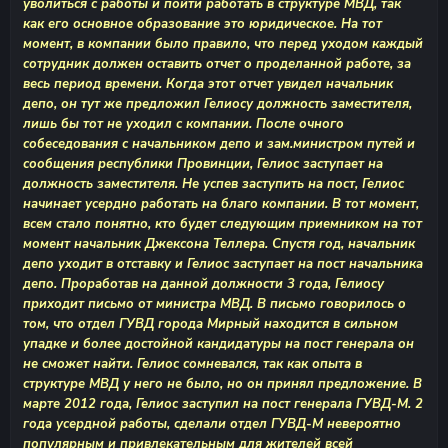
уволиться с работы и пойти работать в структуре МВД, так
как его основное образование это юридическое. На тот
момент, в компании было правило, что перед уходом каждый
сотрудник должен оставить отчет о проделанной работе, за
весь период времени. Когда этот отчет увидел начальник
депо, он тут же предложил Гелиосу должность заместителя,
лишь бы тот не уходил с компании. После очного
собеседования с начальником депо и зам.министром путей и
сообщения республики Провинции, Гелиос заступает на
должность заместителя. Не успев заступить на пост, Гелиос
начинает усердно работать на благо компании. В тот момент,
всем стало понятно, кто будет следующим приемником на тот
момент начальник Джексона Теллера. Спустя год, начальник
депо уходит в отставку и Гелиос заступает на пост начальника
депо. Проработав на данной должности 3 года, Гелиосу
приходит письмо от министра МВД. В письмо говорилось о
том, что отдел ГУВД города Мирный находится в сильном
упадке и более достойной кандидатуры на пост генерала он
не сможет найти. Гелиос сомневался, так как опыта в
структуре МВД у него не было, но он принял предложение. В
марте 2012 года, Гелиос заступил на пост генерала ГУВД-М. 2
года усердной работы, сделали отдел ГУВД-М невероятно
популярным и привлекательным для жителей всей