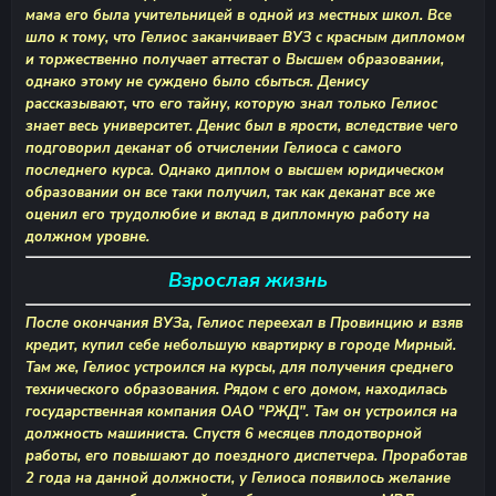
мама его была учительницей в одной из местных школ. Все
шло к тому, что Гелиос заканчивает ВУЗ с красным дипломом
и торжественно получает аттестат о Высшем образовании,
однако этому не суждено было сбыться. Денису
рассказывают, что его тайну, которую знал только Гелиос
знает весь университет. Денис был в ярости, вследствие чего
подговорил деканат об отчислении Гелиоса с самого
последнего курса. Однако диплом о высшем юридическом
образовании он все таки получил, так как деканат все же
оценил его трудолюбие и вклад в дипломную работу на
должном уровне.
Взрослая жизнь
После окончания ВУЗа, Гелиос переехал в Провинцию и взяв
кредит, купил себе небольшую квартирку в городе Мирный.
Там же, Гелиос устроился на курсы, для получения среднего
технического образования. Рядом с его домом, находилась
государственная компания ОАО "РЖД". Там он устроился на
должность машиниста. Спустя 6 месяцев плодотворной
работы, его повышают до поездного диспетчера. Проработав
2 года на данной должности, у Гелиоса появилось желание