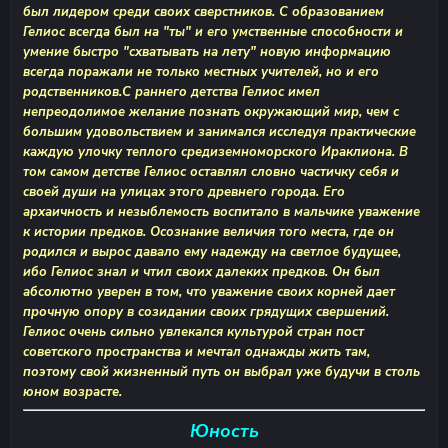
был лидером среди своих сверстников. С образованием
Гелиос всегда был на "ты" и его умственные способности и
умение быстро "схватывать на лету" новую информацию
всегда поражали не только местных учителей, но и его
родственников.С раннего детства Гелиос имел
непреодолимое желание познать окружающий мир, чем с
большим удовольствием и занимался исследуя практические
каждую улочку теплого средиземноморского Ираклиона. В
том самом детстве Гелиос оставлял словно частичку себя и
своей души на улицах этого древнего города. Его
архаичность и незыблемость воспитало в мальчике уважение
к истории предков. Осознание величия того места, где он
родился и вырос давало ему надежду на светлое будущее,
ибо Гелиос знал и чтил своих далеких предков. Он был
абсолютно уверен в том, что уважение своих корней дает
прочную опору в созидании своих грядущих свершений.
Гелиос очень сильно увлекался культурой стран пост
советского пространства и мечтал однажды жить там,
поэтому свой жизненный путь он выбрал уже будучи в столь
юном возрасте.
Юность