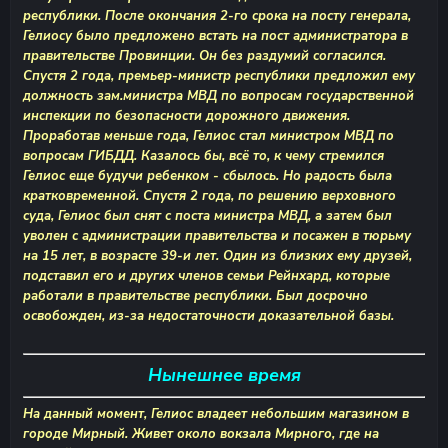
республики. После окончания 2-го срока на посту генерала,
Гелиосу было предложено встать на пост администратора в
правительстве Провинции. Он без раздумий согласился.
Спустя 2 года, премьер-министр республики предложил ему
должность зам.министра МВД по вопросам государственной
инспекции по безопасности дорожного движения.
Проработав меньше года, Гелиос стал министром МВД по
вопросам ГИБДД. Казалось бы, всё то, к чему стремился
Гелиос еще будучи ребенком - сбылось. Но радость была
кратковременной. Спустя 2 года, по решению верховного
суда, Гелиос был снят с поста министра МВД, а затем был
уволен с администрации правительства и посажен в тюрьму
на 15 лет, в возрасте 39-и лет. Один из близких ему друзей,
подставил его и других членов семьи Рейнхард, которые
работали в правительстве республики. Был досрочно
освобожден, из-за недостаточности доказательной базы.
Нынешнее время
На данный момент, Гелиос владеет небольшим магазином в
городе Мирный. Живет около вокзала Мирного, где на