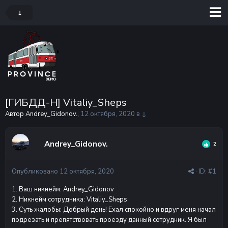
↓
[ГИБДД-Н] Vitaliy_Sheps
Автор Andrey_Gidonov.,
12 октября, 2020
в
↓
Andrey_Gidonov.
2
Опубликовано
12 октября, 2020
· ID:
#1
1. Ваш никнейм: Andrey_Gidonov
2. Никнейм сотрудника: Vitaliy_Sheps
3. Суть жалобы: Добрый день! Ехал спокойно и вдруг меня начал
подрезать и препятствовать проезду данный сотрудник. Я был