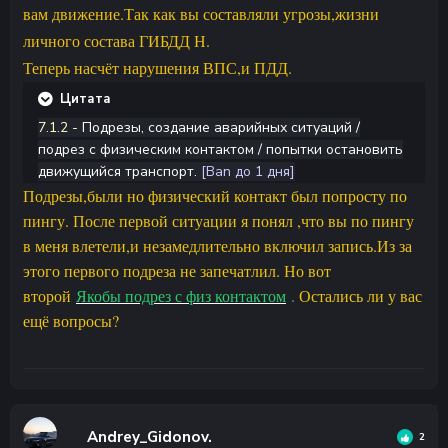
вам движение.Так как вы составляли угрозы,жизни
личного состава ГИБДД Н.
Теперь насчёт нарушения ВПС,и ПДД.
Цитата
7.1.2 -
Подрезы, создание аварийных ситуаций /
подрез с физическим контактом / попытки остановить
движущийся транспорт.
[Ban до 1 дня]
Подрезы,были но физический контакт был попросту по
пингу. После первой ситуации я понял ,что вы по пингу
в меня влетели,и незамедлительно включил запись.Из за
этого первого подреза не запечатлил. Но вот
второй
Якобы подрез с физ контактом
.
Остались ли у вас
ещё вопросы?
Andrey_Gidonov.
2