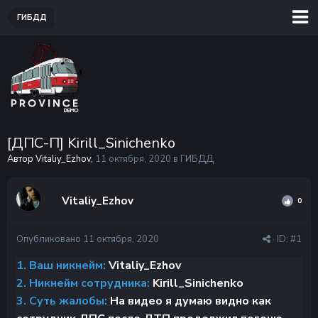
ГИБДД
[ДПС-П] Kirill_Sinichenko
Автор Vitaliy_Ezhov,
11 октября, 2020
в
ГИБДД
Vitaliy_Ezhov
0
Опубликовано
11 октября, 2020
· ID:
#1
1. Ваш никнейм:
Vitaliy_Ezhov
2. Никнейм сотрудника:
Kirill_Sinichenko
3. Суть жалобы:
На видео я думаю видно как