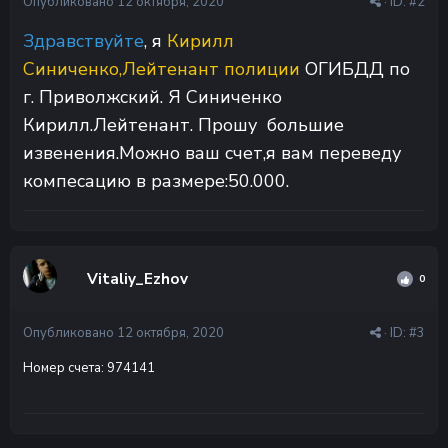
Опубликовано
12 октября, 2020
· ID:
#2
Здравствуйте
, я
Кирилл
Синиченко,Лейтенант полиции
ОГИБДД по
г. Приволжский. Я Синиченко
Кирилл
.Лейтенант. Прошу большие
извенения.Можно ваш счет,я вам переведу
компесацию в размере:50.000.
Vitaliy_Ezhov
0
Опубликовано
12 октября, 2020
· ID:
#3
Номер счета: 974141