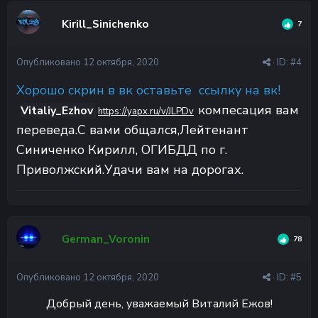
Kirill_Sinichenko
7
Опубликовано
12 октября, 2020
· ID:
#4
Хорошо скрин в вк оставьте ссылку на вк!
компесация вам
Vitaliy_Ezhov
https://yapx.ru/v/JLPDv
переведа.С вами общался,Лейтенант
Синиченко Кирилл,
ОГИБДД по г.
Приволжский.Удачи вам на дорогах.
German_Voronin
78
Опубликовано
12 октября, 2020
· ID:
#5
Добрый день, уважаемый Виталий Ежов!