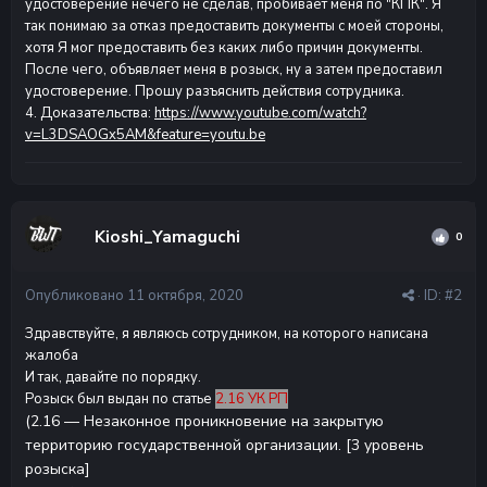
удостоверение нечего не сделав, пробивает меня по "КПК". Я
так понимаю за отказ предоставить документы с моей стороны,
хотя Я мог предоставить без каких либо причин документы.
После чего, объявляет меня в розыск, ну а затем предоставил
удостоверение. Прошу разъяснить действия сотрудника.
4. Доказательства:
https://www.youtube.com/watch?
v=L3DSAOGx5AM&feature=youtu.be
Kioshi_Yamaguchi
0
Опубликовано
11 октября, 2020
· ID:
#2
Здравствуйте, я являюсь сотрудником, на которого написана
жалоба
И так, давайте по порядку.
Розыск был выдан по статье
2.16 УК РП
(2.16 — Незаконное проникновение на закрытую
территорию государственной организации. [3 уровень
розыска]