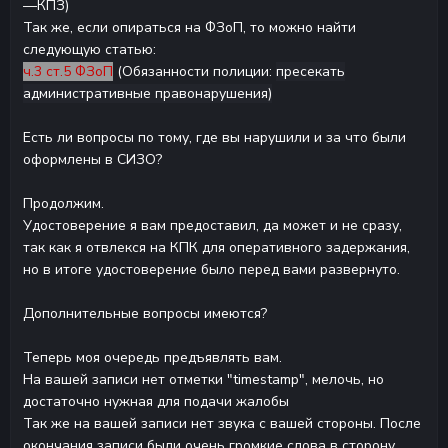
—КПЗ)
Так же, если опираться на ФЗоП, то можно найти
следующую статью:
ч.3 ст.5 ФЗоП
(Обязанности полиции:
пресекать
административные правонарушения)
Есть ли вопросы по тому, где вы нарушили и за что были
оформлены в СИЗО?
Продолжим.
Удостоверение я вам предоставил, да может и не сразу,
так как я отвлекся на КПК для оперативного задержания,
но в итоге удостоверение было перед вами развернуто.
Дополнительные вопросы имеются?
Теперь моя очередь предъявлять вам.
На вашей записи нет отметки "timestamp", мелочь, но
достаточно нужная для подачи жалобы
Так же на вашей записи нет звука с вашей стороны. После
окончания записи были очень громкие слова в сторону